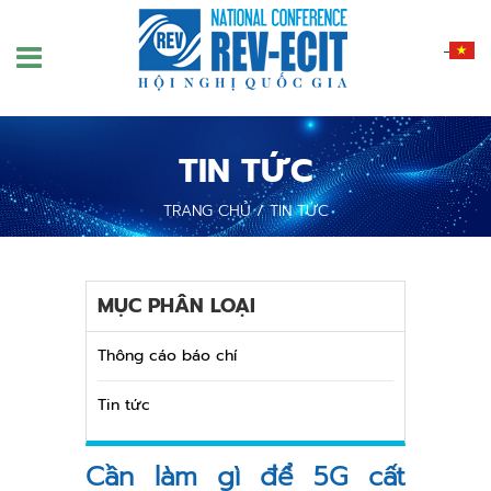
Nhảy
đến
nội
dung
TIN TỨC
TRANG CHỦ
/
TIN TỨC
MỤC PHÂN LOẠI
Thông cáo báo chí
Tin tức
Cần làm gì để 5G cất