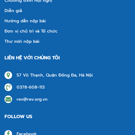
Chương trình Hội nghị
Diễn giả
Hướng dẫn nộp bài
Đơn vị chủ trì và Tổ chức
Thư mời nộp bài
LIÊN HỆ VỚI CHÚNG TÔI
57 Vũ Thạnh, Quận Đống Đa, Hà Nội
0378-608-113
rev@rev.org.vn
FOLLOW US
Facebook