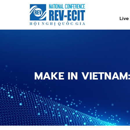
Nhảy
đến
nội
Live
dung
MAKE IN VIETNAM