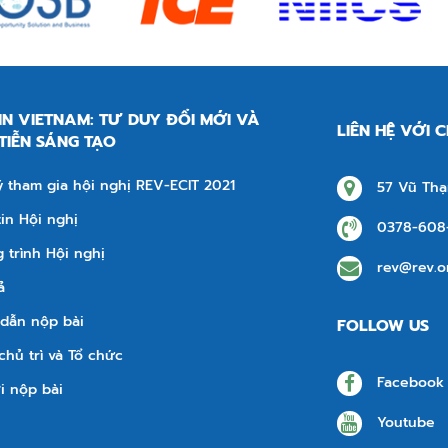
IN VIETNAM: TƯ DUY ĐỔI MỚI VÀ
LIÊN HỆ VỚI 
TIỄN SÁNG TẠO
 tham gia hội nghị REV-ECIT 2021
57 Vũ Thạ
in Hội nghị
0378-608-
trình Hội nghị
rev@rev.o
ả
dẫn nộp bài
FOLLOW US
chủ trì và Tổ chức
Facebook
i nộp bài
Youtube