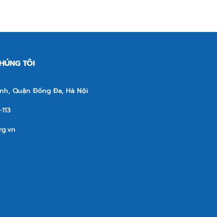
CHÚNG TÔI
nh, Quận Đống Đa, Hà Nội
113
rg.vn