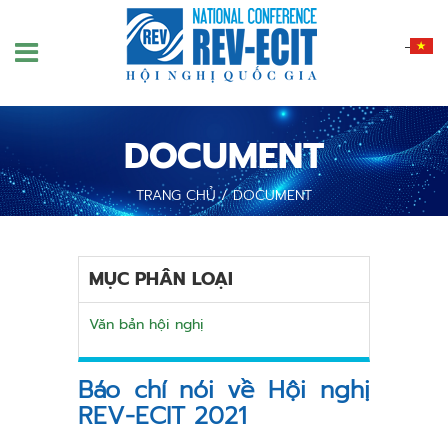
Nhảy
đến
nội
dung
DOCUMENT
TRANG CHỦ
/
DOCUMENT
MỤC PHÂN LOẠI
Văn bản hội nghị
Báo chí nói về Hội nghị
REV-ECIT 2021